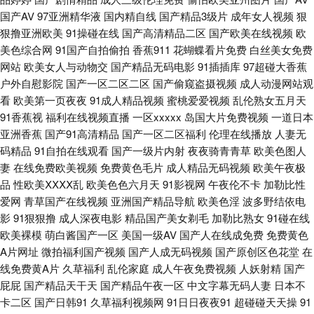
日本无码 99人人操 东方AV影库 九一看片入口 探花精选 尤物豆花导航 91熟
国产AV
97亚洲精华液
国内精自线
国产精品3级片
成年女人视频
狠
狠撸亚洲欧美
91操碰在线
国产高清精品二区
国产欧美在线视频
欧
女中文免费 爱豆传媒TVxX 国产精品掏空网 久久国产伊人影院 91丝袜视频
美色综合网
91国产自拍偷拍
香蕉911
花蝴蝶看片免费
白丝美女免费
网站
欧美女人与动物交
国产精品无码电影
91插插库
97超碰大香蕉
福利久草 黄色片日本学生妹 日韩AV 午夜情爱影院 97v传媒 久草色福利 欧美
户外自慰影院
国产一区二区二区
国产偷窥盗摄视频
成人动漫网站观
看
欧美第一页夜夜
91成人精品视频
蜜桃爱爱视频
乱伦熟女五月天
精品区 久久国产黄色精品 福利社区一二 熟妇ea87av 1024毛片 97人妻成人
91香蕉视
福利在线视频直播
一区xxxxx
岛国大片免费视频
一道日本
亚洲香蕉
国产91高清精品
国产一区二区福利
伦理在线播放
人妻无
视频 成人在哪看片 韩国牛夜av 蜜臀TV69 欧洲精品自线 av大香蕉久久 豆花
码精品
91自拍在线观看
国产一级片内射
夜夜骑青青草
欧美色图人
妻
在线免费欧美视频
免费黄色毛片
成人精品无码视频
欧美午夜极
在线 黑丝91网站 免费成人A片色图 熟妻妇码av 福利导航撸吧 自拍网站
品
性欧美ⅩⅩⅩⅩ乱
欧美色色六月天
91影视网
午夜伦不卡
加勒比性
爱网
青草国产在线视频
亚洲国产精品导航
欧美色淫
波多野结依电
www久久肏 黄色片网站 巨乳后入 欧美A片视频 91豆花精品 wwwav五月 国
影
91狠狠撸
成人深夜电影
精品国产美女剃毛
加勒比熟女
91碰在线
欧美裸模
萌白酱国产一区
美国一级AV
国产人在线成免费
免费黄色
A片网址
微拍福利国产视频
国产人成无码视频
国产原创区色花堂
在
产成人 久草国产原创 欧美国产激情 午夜剧场久久黄 在线天堂资源 AV性爱影
线免费黄A片
久草福利
乱伦家庭
成人午夜免费视频
人妖射精
国产
屁屁
国产精品天干天
国产精品午夜一区
中文字幕无码人妻
日本不
院 丁香五月综合在线 久草欧美视频 欧美AAV 日韩欧美黄黄色 综合另类 AV
卡二区
国产日韩91
久草福利视频网
91日日夜夜91
超碰碰天天操
91