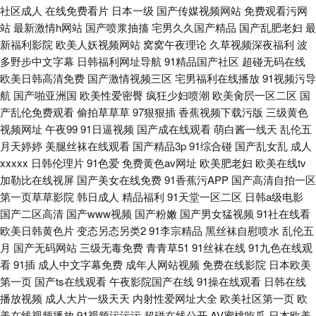
社区成人
在线免费看片
日本一级
国产传媒视频网站
免费观看污网
站
最新激情h网站
国产喷浆抽搐
宅男久久国产精品
国产乱肥老妇
最
新福利影院
欧美人妖视频网站
窝窝午夜理论
久草视频深夜福利
波
多野步中文字幕
日韩福利网址导航
91精品国产社区
超碰无码在线
欧美日韩高清免费
国产激情视频三区
宅男福利在线播放
91视频污导
航
国产啪亚洲国
欧美性爱密臀
疯狂少妇喷潮
欧美肏屄一区二区
国
产乱伦免费观看
偷拍草草草
97狠狠插
香蕉视频下载污版
三级黄色
视频网址
午夜99
91日逼视频
国产成在线观看
萌白酱一线天
乱伦五
月天婷婷
美腿丝袜在线观看
国产精品3p
91综合碰
国产乱女乱
成人
xxxxx
日韩伦理片
91色爱
免费黄色av网址
欧美肥老妇
欧美在线tv
加勒比在线视屏
国产美女在线免费
91香蕉污APP
国产高清自拍一区
第一页草草影院
韩日成人
精品福利
91天堂一区二区
日韩a级电影
国产二区高清
国产www视频
国产粉嫩
国产男女猛视频
91社在线看
欧美日韩黄色片
变态另态另类2
91李宗精品
黑丝袜自慰喷水
乱伦五
月
国产无码网站
三级无毒免费
青青草51
91丝袜在线
91九色在线观
看
91插
成人中文字幕免费
成年人网站视频
免费在线影院
日本欧美
第一页
国产ts在线观看
午夜影院国产在线
91操在线观看
日韩在线
播放视频
成人大片一级天天
内射性爱网址大全
欧美社区第一页
欧
美在线视频播放
91视频污污污
超碰在线公开
AV蜜桃吃瓜
日本欧美