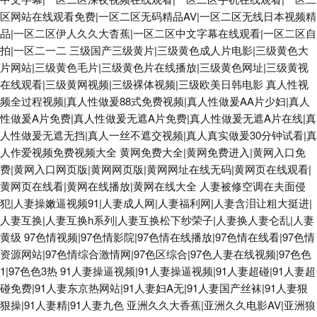
区网站在线观看免费|一区二区无码精品AV|一区二区无线日本视频精
品|一区二区伊人久久大杳蕉|一区二区中文字幕在线观看|一区二区自
拍|一区二一二
三级国产三级黄片|三级黄色成人片电影|三级黄色大
片网站|三级黄色毛片|三级黄色片在线播放|三级黄色网址|三级黄视
在线观看|三级黄网视频|三级裸体视频|三级欧美日韩电影
真人性视
频全过程视频|真人性做爰88式免费视频|真人性做爰AA片少妇|真人
性做爰A片免费|真人性做爰无遮A片免费|真人性做爰无遮A片在线|真
人性做爰无遮无挡|真人一丝不遮交视频|真人真实做爰30分钟试看|真
人作爱视频免费视频大全
黄网免费大全|黄网免费进入|黄网入口免
费|黄网入口网页版|黄网网页版|黄网网址在线无码|黄网页在线观看|
黄网页在线看|黄网在线播放|黄网在线大全
人妻被修空调在夫面侵
犯|人妻操嫩逼视频91|人妻成人网|人妻福利网|人妻含泪让粗大挺进|
人妻互换|人妻互换h系列|人妻互换松下纱荣子|人妻换人妻仑乱|人妻
黄级
97色情视频|97色情影院|97色情在线播放|97色情在线看|97色情
资源网站|97色情综合激情网|97色区综合|97色人妻在线视频|97色色
1|97色色3热
91人妻操逼视频|91人妻操逼视频|91人妻超碰|91人妻超
碰免费|91人妻东京热网站|91人妻妇A无|91人妻国产丝袜|91人妻狠
狠操|91人妻精|91人妻九色
亚洲久久大香蕉|亚洲久久电影AV|亚洲狼