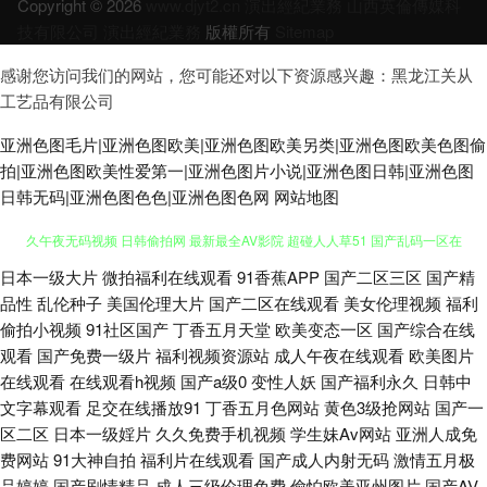
Copyright © 2026
www.djyt2.cn
演出經紀業務
山西英倫傳媒科
技有限公司
演出經紀業務
版權所有
Sitemap
感谢您访问我们的网站，您可能还对以下资源感兴趣：黑龙江关从
工艺品有限公司
亚洲色图毛片|亚洲色图欧美|亚洲色图欧美另类|亚洲色图欧美色图偷
拍|亚洲色图欧美性爱第一|亚洲色图片小说|亚洲色图日韩|亚洲色图
日韩无码|亚洲色图色色|亚洲色图色网
网站地图
日本一级大片
微拍福利在线观看
91香蕉APP
国产二区三区
国产精
欧美第1色网 成人18精品网站 在线观看肏屄视频 A片视屏 国产传媒不卡 久
品性
乱伦种子
美国伦理大片
国产二区在线观看
美女伦理视频
福利
偷拍小视频
91社区国产
丁香五月天堂
欧美变态一区
国产综合在线
久午夜无码视频 日韩偷拍网 最新最全AV影院 超碰人人草51 国产乱码一区在
观看
国产免费一级片
福利视频资源站
成人午夜在线观看
欧美图片
在线观看
在线观看h视频
国产a级0
变性人妖
国产福利永久
日韩中
线 日韩激情文学 91亚洲精华 超碰国内A片 久久男同 欧美日韩成人网站 日韩
文字幕观看
足交在线播放91
丁香五月色网站
黄色3级抢网站
国产一
区二区
日本一级婬片
久久免费手机视频
学生妹Av网站
亚洲人成免
三级中文字幕 91传禖 豆花社区导航 美女被草网站 色中色AV导航 亚洲欧洲
费网站
91大神自拍
福利片在线观看
国产成人内射无码
激情五月极
品婷婷
国产剧情精品
成人三级伦理免费
偷怕欧美亚州图片
国产AV