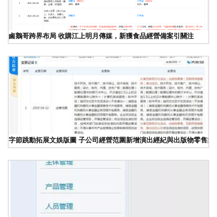
鹵鵝哥跨界布局 收購江上明月傳媒，新獲食品經營備案引關注
字節跳動拓展文娛版圖 子公司經營范圍新增演出經紀與出版物零售業