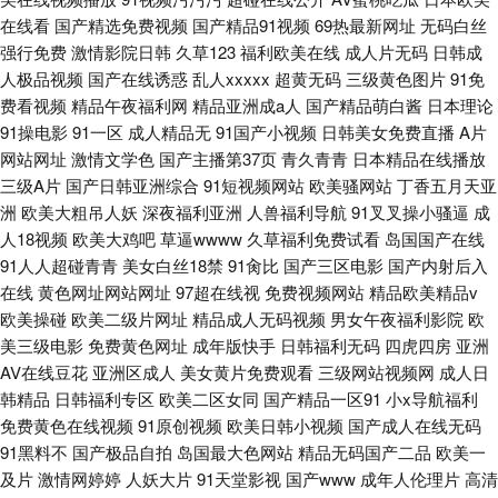
在线看
国产精选免费视频
国产精品91视频
69热最新网址
无码白丝
强行免费
激情影院日韩
久草123
福利欧美在线
成人片无码
日韩成
人极品视频
国产在线诱惑
乱人xxxxx
超黄无码
三级黄色图片
91免
费看视频
精品午夜福利网
精品亚洲成a人
国产精品萌白酱
日本理论
91操电影
91一区
成人精品无
91国产小视频
日韩美女免费直播
A片
网站网址
激情文学色
国产主播第37页
青久青青
日本精品在线播放
三级A片
国产日韩亚洲综合
91短视频网站
欧美骚网站
丁香五月天亚
洲
欧美大粗吊人妖
深夜福利亚洲
人兽福利导航
91叉叉操小骚逼
成
人18视频
欧美大鸡吧
草逼wwww
久草福利免费试看
岛国国产在线
91人人超碰青青
美女白丝18禁
91肏比
国产三区电影
国产内射后入
在线
黄色网址网站网址
97超在线视
免费视频网站
精品欧美精品v
欧美操碰
欧美二级片网址
精品成人无码视频
男女午夜福利影院
欧
美三级电影
免费黄色网址
成年版快手
日韩福利无码
四虎四房
亚洲
AV在线豆花
亚洲区成人
美女黄片免费观看
三级网站视频网
成人日
韩精品
日韩福利专区
欧美二区女同
国产精品一区91
小x导航福利
免费黄色在线视频
91原创视频
欧美日韩小视频
国产成人在线无码
91黑料不
国产极品自拍
岛国最大色网站
精品无码国产二品
欧美一
及片
激情网婷婷
人妖大片
91天堂影视
国产www
成年人伦理片
高清