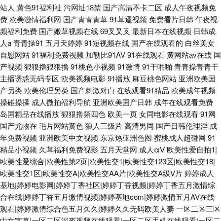
站人
黄色91福利社
污网址18禁
国产高清不卡二区
成人午夜视频免
费
欧美激情福利网
国产青青青草
91草逼视频
免费看片日韩
午夜视
频福利免费
国产嫩草视频在线
69叉叉叉
最新日本在线视频
日韩成
人a
青青操91
五月天婷婷
91短视频在线
国产在线观看的
白丝美女
自慰网站
91福利免费视频
加勒比91AV
91在线观看
黄网站av在线
国
产视频
狠狠擼狠狠擼
91桃色小视频
91激情
91干啪啪
青青操青青干
主播诱惑无码专区
欧美视频电影
91播放
麻豆桃色网站
亚洲欧美国
产另类
欧美伦理另类
国产刺激对白
在线观看91精品
欧美成年视频
操碰操揉
成人微拍福利导航
亚洲欧美国产日韩
成年在线观看免费
岛国精品在线播放
狠狠撸第四色
欧美一页
女同电影在线观看
91网
国产尤物在
毛片网站黄色
狼人三级片
高清男同
国产日韩伦理淫
成
年免费视频
亚洲欧美中文视频
东京热亚洲色图
蜜桃成人超碰网
91
精品小视频
久草福利免费视影
五月天堂网
成人αⅤ
欧美性爱自拍1|
欧美性爱综合|欧美性第2页|欧美性交1|欧美性交123区|欧美性交18|
欧美性交1区|欧美性交A|欧美性交AA片|欧美性交A级V片
婷婷成人
基地|婷婷电影网|婷婷丁香社区|婷婷丁香视频|婷婷丁香五月激情综
合在线|婷婷丁香五月缴情视频|婷婷基地com|婷婷激情五月AV在线
观看|婷婷激情综合色五月久久|婷婷久久无码欧美人妻
一区二区三区
中文字幕|一区二区深夜视频在线观看|一区二区手机在线观看|一区二