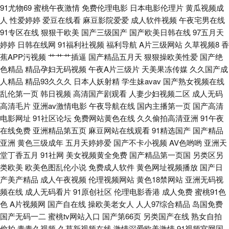
91尤物69
蜜桃午夜激情
免费伦理电影
日本电影伦理片
黄瓜视频成
操操青青草导航 天堂在线97 草逼福利导航 日韩第3页 91色女 黄色视频日皮
人
性爱婷婷
爱豆在线看
麻豆影院爱爱
成人软件视频
午夜宅男在线
91专区在线
狠狠干欧美
国产三级国产
国产欧美日韩在线
97五月天
软件 日本超碰 97視頻 男人天堂TV 91抖阴快播在线 狠狠干香蕉 91香蕉嫩草
婷婷
日韩在线网
91福利社视频
福利导航
A片三级网站
久草视频8
香
蕉APP污视频
艹艹艹插逼
国产精品五月天
狠狠操欧美性爱
国产绝
影视 欧美韩日性爱炮图 97色色资源总站 久久理伦 亚州综合网 豆花看片 久
色精品
精品孕妇无码视频
午夜A片三级片
天美果冻传媒
久久国产成
人精品
精品93久久久
日本人妖射精
学生妹avav
国产熟女视频在线
久91人 亚洲无码福利社 免费的成人91 五月天大香蕉 欧美成人资源 五月婷婷
乱伦第一页
韩日视频
高清国产剧观看
人妻少妇视频二区
成人无码
高清毛片
亚洲av激情电影
午夜导航在线
国内主播第一页
国产高清
大香蕉 东方av在线导航 韩国产香蕉 91视频首页入口 精品国产日产欧美 五月
电影网址
91社区论坛
免费网站黄色在线
久久偷拍高清亚洲
91午夜
在线免费
亚洲精品第五页
麻豆网站在线观看
91精选国产
国产精品
花综和网 国产91视频网站 日本A级电影网站 91刺激小视频 福利剧场av
亚洲
黄色三级成年
五月天婷婷爱
国产不卡小视频
AV色哟哟
亚洲天
堂丁香五月
91社网
美女视频黄全免费
国产精品第一页国
另类区另
类欧美
欧美色图乱伦小说
免费成人软件
黄色网址视频播放
国产日
产美产精品
成人午夜视频
伦理视频网站
黄色18禁网站
亚洲无码视
频在线
成人无码看片
91原创社区
伦理电影香港
成人免费
蜜桃91色
色
A片视频网
国产自在线
操欧美老女人
人人97综合精品
岛国免费
国产无码一二
蜜桃tv网站入口
国产第66页
另类国产在线
熟女自拍
偷拍
青青久视频
久草新视频在线
激情深爱欧美激情
91视频官网国