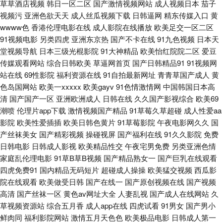
草草酒店视频
韩日一区二区
国产激情视频网站
成人视频日本
茄子
女优久久嗳 国产精选AV网站 欧美午夜群交 日韩乱子伦 中文字幕丰满少妇
视频污
亚洲色欲天天
成人丝瓜视频下载
日韩逼网
精东传媒入口
黄
wwww色
香港伦理电影在线
成人影院在线播放
欧美足交一区二区
99人妻草 久草资源子线 欧美曰曰视频 天堂av福利 亚洲精品超碰 51偷拍视
91视频电影
另类四虎
亚洲东京热
国产不卡在线
91九色视频
日本天
堂视频导航
日本三级光棍影院
91大神精品
欧美怡红院院二区
爱豆
频 av网站总导航 岛国AV导航 国内最新肏屄精品 久久精品成人黄色 日韩视频
传媒观看网站
综合日韩欧美
草逼网首页
国产日韩精品91
91视频网
站在线
69性影院
福利资源在线
91自拍最新网址
青青草国产成人
黄
导航 伊人手机影院 www91社 激情五月天肏屄 男人天堂TV 五月花综和网 91
色岛国网站
欧美一xxxxx
欧美gayv
91色情激情网
中国韩国日本高
清
国产国产一区
亚洲欧洲成人
日韩在线
久久国产影视综合
欧美69
超碰资源站 97在线资源 超碰蜜桃 国产精品一页二页 免费91网站 日本一本本
潮喷
伦理片app下载
激情视频国产精品
91草莓久草超碰
成人性爱aa
影院
欧美性爱插插
欧美日韩色黄片
91草莓影院
午夜电影网久久
国
兔费区 亚洲成人精品电影 91理论视频 成人不卡一区在线 后入丰满少妇 久久
产丝袜美女
国产精彩视频
操碰视屏
国产福利在线
91久久影院
免费
日韩电影
日韩成人影视
欧美精品性交
午夜宅男免费
另类亚洲色情
伊人免费 欧美亚色色 亚洲成人漫画网址 91黄站 www麻豆tv 岛国片网址 狠
家庭乱伦理电影
91草B草B视频
国产精品熟女一
国产巨乳在线观看
四虎免费91
国内精品无码短片
超碰成人操操
欧美猛交视频
西瓜影
狠撸狠狠操 久热青草 女优破解网 一区区≡区视频 av先锋影音av 豆花自拍网
院在线观看
欧美做受日韩
国产在线一
国产原创视频在线
国产视频
高清
国产丝袜一区
黄色av网址大全
人妻乱视
国产成人在线网站
久
站 亚洲TV无码精品 俺去也com 黄色电影导航 欧美成人一线 日韩久久AV网
草视频资源站
综合五月香
成人app在线
四虎试看
91男女
国产男小
鲜肉同
福利影院网站
激情五月天色色
欧美极品电影
日韩成人第一