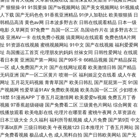
产
狠狠操-91
91我要操
国产ts视频网站
国产美女视频网站
91视频成
人下载
国产无码色色
91香蕉亚洲精品
91伊人加勒比
欧美狠狠插
日
韩精品高清
黄色av网
日本波多野吉衣
日韩在线观看精品
日本一级
电影
久草网页
97免费艹
岛国一区二区
岛国动作片在
波多野吉衣三
级
亚洲AV一卡
在线免费小视频
搞黄网站在线观看
免费色情A片网
扯
91资源在线视频
蜜桃视频网站
91中文
国产在线视频
福利爱爱网
址
岛国搬运工首页
伦理朋友的妈妈
丝袜女同
日韩性爱网址
在线观
看日本黄
亚洲国产第一网站
国产99不卡
66精品视频
国产精品探花
一区
成人免费国产大片
国产在线网址观看
欧美激情日韩
国产精品
无码亚洲
国产一区二区黄片
喷潮一区
福利姬足交在线看
成人午夜
网址
五月花无码视频
青青草国产
欧美日韩乱
国产屁屁第一页
91国
产视频网
性爱草逼91AV
免费欧美视频
欧美岛国一区二区
少妇喷水
18禁
51漫画APP
丁香五月花激情网
欧美爱爱tv视频
免费五月丁香
视频
97香蕉超级碰碰
国产免费看二区
三级黄色片网站
综合网黄
在
线播放观看
欧美电影在线
伦理片在哪里看
蜜桃午夜网
久草资源在
日本三级大全
久久福利
福利所导航视频
成人片免费
国产第9页
中文
字幕bt原声
三级日韩欧美
午夜视频123
日本推理片
丁香五月网站
国
产免费看视频
极品成人色
成人黑料自拍
国产日韩欧美网站
国产无