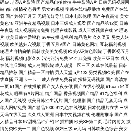
码av
老湿A片影院
国产精品自拍偷拍
牛牛影院A片
日韩无码视频网
站
都市激情变态另类
男女91视频
字幕在线精品播放
免费国产在线
看
国产婷婷五月天
无码传媒导航
日本电影伦理
国产午夜高清
美女
黄色18
亚洲午夜精品视频
日本三级成人观看
国产精品第12页
日韩
午夜场
成人视频高清免费
伦理在线影视
成人三级视频在线
91理论
片
欧美日韩性爱福利
av午夜探花福利
精品毛片
久久叉叉
另类人妖
视频
欧美熟妇穴视频
丁香五月V国产
日韩黄色网址
豆花福利视频
轮理片自拍偷拍
日韩欧美美女视频
欧美A级黄色影院
丁香影视五月
花
福利视频电影久久
污污污污免费
91金典免费
欧美三级日本
成人
在线吃瓜网站
成人岛国影院
成人动漫二区三区
久草在线最新
日韩
精品推荐
国产精品一区自拍
男人天堂
a片123
另类视频欧美
国产在
线直播
亚洲卡一卡二
成人在线免费看黄
操操无码视频
国产高清第
一页
91国产在线播放
国产女人夜夜做
国产在线小视频
91com
91豆
花成人
哪里有A片网址
精产国品
香蕉视频国产精品
91九色福利
成
人国产无线视
欧美日韩性生活片
国产伦理剧
国产精品无套无码
成
年人网站免费
国产精品1000
91九色在线视频
日本伦理片在线
三级
无码在线天堂
久久成人亚洲
日本中文视频在线
伦理剧推荐
国产成
人精品日本
97甜桃品种介绍
91插插插
欧美SE第二页
毛片内射女
激
情另类欧美一二
国产色视频
孕妇三级av无码
日韩欧美色综合
美女