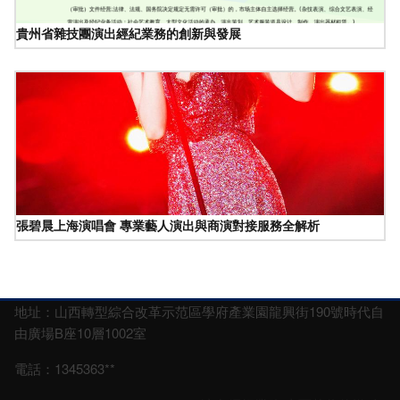
貴州省雜技團演出經紀業務的創新與發展
張碧晨上海演唱會 專業藝人演出與商演對接服務全解析
地址：山西轉型綜合改革示范區學府產業園龍興街190號時代自
由廣場B座10層1002室
電話：1345363**