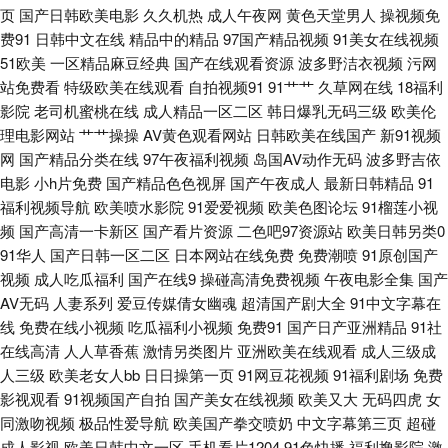
站 99热天天草 国产超91 九九伊人大香蕉 欧美偷偷撸 日韩午夜福利av 综合
页
国产日韩欧美电影
久久机热
成人午夜网
黄色天堂男人
操视频免
费91
日韩中文在线
精品中的精品
97国产精品视频
91美女在线视频
51欧美
一区精品麻豆经典
国产在线观看资源
波多野洁衣视频
污网
久久 99色色超碰 丁香五月花韩国 久久肏逼网 日本成人中文 亚州性网 97色
站免费看
特级欧美在线观看
自拍视频91
91艹艹
久草网在线
18福利
影院
老司机蜜桃在线
成人精品一区二区
韩日爆乳无码三级
欧美伦
干 第一婷婷基地 黄色三级人妻 欧美揄拍 香蕉视频www 91一区二区视频 国
理电影网站
艹艹操操
AV黄色观看网站
日韩欧美在线国产
新91视频
网
国产精品分类在线
97午夜福利视频
岛国AV动作无码
波多野吉依
内AV影院 欧美成人中文在线 三级在线观看 91jiuyi AV伊人影院 国产男女操
电影
小h片免费
国产精品色色视屏
国产午夜成人
最新日韩精品
91
福利视频导航
欧美喷水影院
91爱爱视频
欧美色图论坛
91榴莲小视
91cn在线播放 97在线视频鸥洲 97午夜在线 成人电影AV 国产一区日韩欧美
频
国产高清一卡新区
国产看片资源
二色吧97资源站
欧美日韩另类0
91华人
国产日韩一区二区
日本网站在线免费
免费潮喷
91原创国产
人妖伪娘专区 在线看污视频 超碰www97 黄色AV地址 国产馆绿帽 91视频播
视频
成人吃瓜福利
国产在线9
操碰高清免费视频
午夜电影全集
国产
AV无码
人妻系列
爱豆传媒倩女幽魂
超清国产剧大全
91中文字幕在
放 午夜寂寞福利 做爱网站91 日本超碰 A片下载曰日韩 黄色视频一区二区 欧
线
免费在线小视频
吃瓜福利小视频
免费91
国产日产亚洲精品
91社
在线高清
人人草香蕉
激情另类图片
亚洲欧美在线观看
成人三级成
美日韩啪啪 伊人一线二线 超碰日日干 九一国产视频在线 青青操逼逼逼逼 91
人三级
欧美老女人bb
日日操第一页
91网豆花视频
91福利剧场
免费
影视观看
91视频国产自拍
国产美女在线视频
欧美又大
无码四虎
女
黄频 欧美少女性性交 亚洲欧美另类性爱 AV日韩 韩国人人操 人免费超碰 午
同激吻视频
极品性爱导航
欧美国产拳交喷奶
中文字幕第三页
超碰
成人影视
欧美日韩中文一区
手机看片1204
91色快播
福利撸影院
激