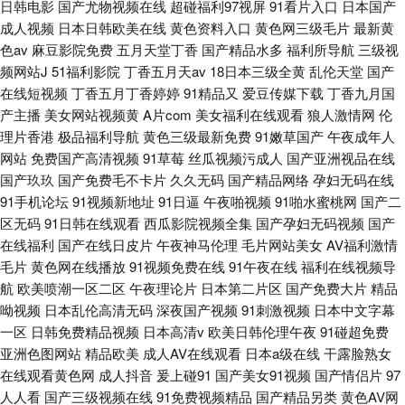
日韩电影
国产尤物视频在线
超碰福利97视屏
91看片入口
日本国产
成人视频
日本日韩欧美在线
黄色资料入口
黄色网三级毛片
最新黄
色av
麻豆影院免费
五月天堂丁香
国产精品水多
福利所导航
三级视
频网站J
51福利影院
丁香五月天av
18日本三级全黄
乱伦天堂
国产
在线短视频
丁香五月丁香婷婷
91精品又
爱豆传媒下载
丁香九月国
产主播
美女网站视频黄
A片com
美女福利在线观看
狼人激情网
伦
理片香港
极品福利导航
黄色三级最新免费
91嫩草国产
午夜成年人
网站
免费国产高清视频
91草莓
丝瓜视频污成人
国产亚洲视品在线
国产玖玖
国产免费毛不卡片
久久无码
国产精品网络
孕妇无码在线
91手机论坛
91视频新地址
91日逼
午夜啪视频
91啪水蜜桃网
国产二
区无码
91日韩在线观看
西瓜影院视频全集
国产孕妇无码视频
国产
在线福利
国产在线日皮片
午夜神马伦理
毛片网站美女
AV福利激情
毛片
黄色网在线播放
91视频免费在线
91午夜在线
福利在线视频导
航
欧美喷潮一区二区
午夜理论片
日本第二片区
国产免费大片
精品
呦视频
日本乱伦高清无码
深夜国产视频
91刺激视频
日本中文字幕
一区
日韩免费精品视频
日本高清v
欧美日韩伦理午夜
91碰超免费
亚洲色图网站
精品欧美
成人AV在线观看
日本a级在线
干露脸熟女
在线观看黄色网
成人抖音
爰上碰91
国产美女91视频
国产情侣片
97
人人看
国产三级视频在线
91免费视频精品
国产精品另类
黄色AV网