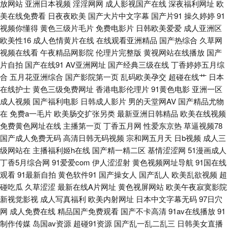
放网站
亚洲日本视频
淫淫网网
成人影视国产在线
深夜福利网址
欧
91华人在线 成人無碼視頻 91处女视频 国产自产91 日本理论影院免费 综合
美在线免费看
日夜夜欧美
国产大片中文字幕
国产片91
操久婷婷
91
视频你懂得
黄色三级片毛片
免费电影片
日韩欧美爱爱
成人亚洲区
色图亚洲 成人天堂网 久久天天伊人 日韩欧美a免费 91超碰在线观看 传媒视
欧美性16
成人色情黄片在线
在线观看亚洲精品
国产热综合
久草网
视频在线看
午夜精品网影院
伦理片完整版
黄视网站在线播放
国产
频传媒 91网站成人 黄色视频链接 变态丝袜另类 欧美成人18 欧美亚韩国产
片自拍
国产在线91
AV亚洲网址
国产经典三级在线
丁香婷婷五月综
合
五月花亚洲综合
国产影院第一页
乱码欧美孕交
超碰在线艹
日本
91n新网址 韩国AV在线青青 婷婷五月份视频 av不卡不伦 青娱乐无码AV 亚洲
在线护士
黄色三级免费网址
香港电影伦理片
91黄色电影
亚洲一区
成人视频
国产福利电影
日韩成人影片
男的天堂网AV
国产精品尤物
导航 国产黑丝嘿咻 欧美色图欧美 操少妇逼 伊人影院能玩av 国产91视频在线
在
免费a一毛片
欧美肠交扩张另类
最新亚洲日韩精品
欧美在线视频
免费黄色网址在线
主播第一页
丁香五月网
性爱东京热
草逼视频78
午夜大香蕉AV 91蓝莓视频 免费h日韩欧美 五月天肏屄网 亚洲欧美另类性爱
国产成人免费无码
高清日韩无码视频
宗和网五月天
日b视频
成人三
级网站在
主播福利姬h在线
国产精一精二区
基情涩涩网
51漫画成人
91这里 青青草原av 丁香8月大香蕉 日韩欧美黄色 91社欧美 东方av网 青青草
丁香5月综合网
91爱爱com
伊人涩涩射
黄色视频网址导航
91国在线
观看
91最新自拍
黄色软件91
国产操女人
国产乱人
欧美乱欲视频
超
碰吃瓜
久草涩涩
最新在线A片网址
黄色视屏网站
欧美午夜寂寞影院
久久 海角探花 亚洲精品无码一区 超碰tv 天天色图 第一福利精品导航 人人超
新视觉影视
成人写真福利
欧美内射网址
日本中文字幕无码
97日穴
网
成人免费在线
精品国产免费观看
国产不卡高清
91av在线播放
91
逼逼 97色色婷婷 九一成人网观看 日韩一本道综合 av午夜 欧美成人影音先锋
制作传媒
岛国av资源
超碰91资源
国产乱一乱二乱三
日韩美女直播