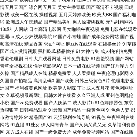
夜啪啪网 91熟女精品91 成人性爱午夜剧场 麻豆视频爱豆传媒 午夜激情福利
情五月天国产
综合网五月天
美女主播青草
国产高清不卡视频
四虎
影视
欧美一区在线
操碰视频
五月天婷婷欧美
欧美大BB
国产福利啪
91日本美女看片 超碰在线96 韩国免费福利A片 日本黄色 午夜黄色电影 91社
啪
欧洲成人午夜精品
国产精品美乳
男人操蜜桃视频
无码射精网站
18成年人网站
日本高清电影网
男女啪啪午夜视频
免费电影在线观看
区视频 超碰人人爽 老司机性爰视频 伪娘自慰白丝 91微拍视频 国产高潮免费
亚洲ab
成人少妇视频导航
91国产小青蛙
国产成年免费网站
国产视
频高清在线
精品香蕉
求a片网址
麻豆tv在线观看
在线撸丝片
91草碰
欧美日韩00 午夜色中色A片 九九热比精品 国产吃瓜在线 91uu成人福利 国内
国产成人激情视频
黑料吃瓜精品偷拍
91大神合集
成人拍拍拍免费
香港伦理剧
日韩大片观看网址
日韩免费电影
91羞羞视频
国产网站
青草全福视在线
性导航影视AV
日本一级在线视频
国产好片浮力
91
av超碰 亚洲影院www 九一网页版 香蕉视频abb 99超碰精品 户外漏出 天天
久操
国产精品成人在线
精品免费看
人人看操碰
午夜伦理电影网
久
久国自产拍精品
高清乱码0
国产欧美
日韩三级黄色A片
伦理电影亚
日日干 不卡性爱网 老湿机国产在线 香蕉视频abb 99re超鹏 日韩性爱图 成人
洲国产
福利姬黄色网址
欧美伊人影院
丁香成人五月花
黄色网网址
女
久草视频最新网址
日韩大片在线看
久久亚洲人成
亚州色图乱伦
三级黄色网 欧美人妖操人妖 91一区二区视频 高清AV网站 麻豆mv 亚洲欧美
小说
国产va免费观看
国产人妖第二
成人影片h
91色婷婷瑟色
东京
热狠狠草
日韩精品观看
91最新国产精品
一级黄色网
91色色人妻
都
bt 97超碰狠狠操 亚洲传媒色情A片 男人av资源在线 51视频国产在线 福利社
市激情婷婷
91精品国产91
云涩福利在线导航
91视色
午夜福利在线
网站
91直播
91处女
伊人网青青草
国产又爽又黄又无
久草福利资源
3P 日韩有码视频网 97蜜桃 亚洲综合日韩在线 超碰免费伪娘91 国产熟女91
网
东方成人在线
国产一级免费大片
成年免费视频网站
国产在线播