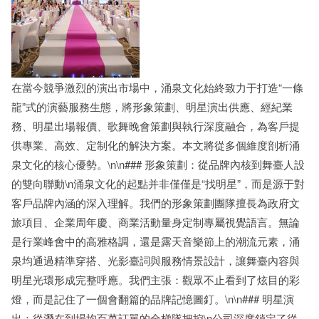
在當今競爭激烈的演出市場中，涌泉文化始終致力于打造“一條
龍”式的演藝服務生態，將形象策劃、明星演出供應、經紀業
務、明星出場報價、歌舞晚會策劃與執行深度融合，為客戶提
供專業、高效、定制化的解決方案。本文將從多個維度剖析涌
泉文化的核心優勢。\n\n### 形象策劃：從品牌內核到舞臺人設
的雙向聯動\n涌泉文化的起點并非僅僅是“找明星”，而是源于對
客戶品牌內涵的深入理解。我們的形象策劃團隊擅長為政府文
旅項目、企業周年慶、商業活動量身定制專屬視覺語言。無論
是行業峰會中的高雅格調，還是露天音樂節上的潮流元素，涌
泉均通過精準穿搭、光影臺詞與服務情景設計，讓舞臺內容與
明星光環形成完整呼應。我們主張：觀眾不止看到了炫目的彩
燈，而是記住了一個會翻篇的品牌記憶圖釘。\n\n### 明星演
出：從潛在到場均百萬訂單的全梯隊把控\n公司深度鎖定了從